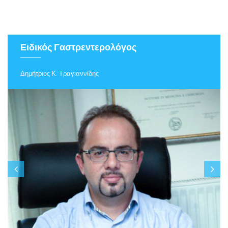
Ειδικός Γαστρεντερολόγος
Δημήτριος Κ. Τραγιαννίδης